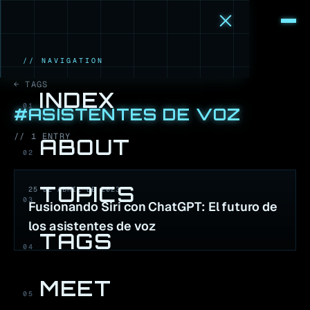
M
·
B
// NAVIGATION
← TAGS
INDEX
01
#
ASISTENTES DE VOZ
//
1
ENTR
Y
ABOUT
02
TOPICS
25 DE ABRIL DE 2023
03
Fusionando Siri con ChatGPT: El futuro de
los asistentes de voz
TAGS
04
MEET
05