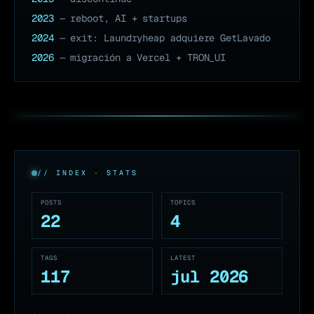
2023
— reboot, AI + startups
2024
— exit: Laundryheap adquiere GetLavado
2026
— migración a Vercel + TRON_UI
// INDEX · STATS
POSTS
TOPICS
22
4
TAGS
LATEST
117
jul 2026