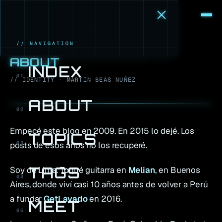
M
·
B
// NAVIGATION
ABOUT
INDEX
01
// IDENTITY · MARTIN_BEAS_NUÑEZ
ABOUT
02
Empecé este blog en 2009. En 2015 lo dejé. Los
TOPICS
posts de esos años no los recuperé.
03
TAGS
Soy de Lima. Toqué guitarra en
Melian
, en Buenos
04
Aires, donde viví casi 10 años antes de volver a Perú
a fundar
GetLavado
en 2016.
MEET
05