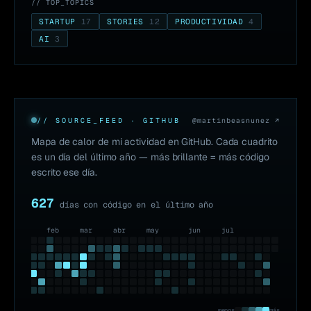
// TOP_TOPICS
STARTUP
17
STORIES
12
PRODUCTIVIDAD
4
AI
3
// SOURCE_FEED · GITHUB
@
martinbeasnunez
↗
Mapa de calor de mi actividad en GitHub. Cada cuadrito
es un día del último año — más brillante = más código
escrito ese día.
627
días con código en el último año
ene
feb
mar
abr
may
jun
jul
menos
más