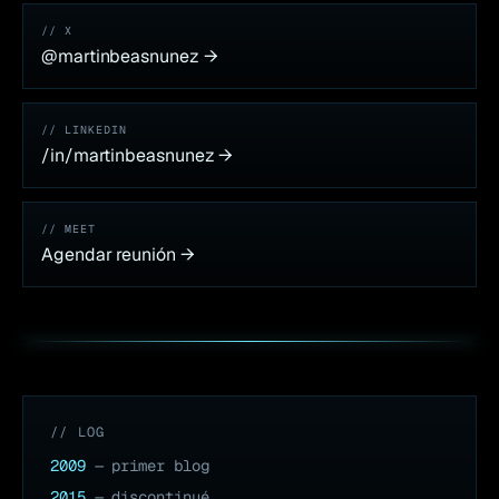
// X
@martinbeasnunez →
// LINKEDIN
/in/martinbeasnunez →
// MEET
Agendar reunión →
// LOG
2009
— primer blog
2015
— discontinué