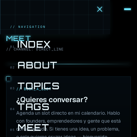
M
·
B
// NAVIGATION
MEET
INDEX
01
// CHANNEL: DIRECT_LINE
ABOUT
02
TOPICS
03
// BOOK_A_SLOT
¿Quieres conversar?
TAGS
04
Agenda un slot directo en mi calendario. Hablo
con founders, emprendedores y gente que está
MEET
construyendo. Si tienes una idea, un problema,
05
o solo quieres cruzar ideas — bienvenido.