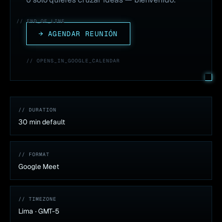
// END_OF_LINE
→ AGENDAR REUNIÓN
// OPENS_IN_GOOGLE_CALENDAR
// DURATION
30 min default
// FORMAT
Google Meet
// TIMEZONE
Lima · GMT-5