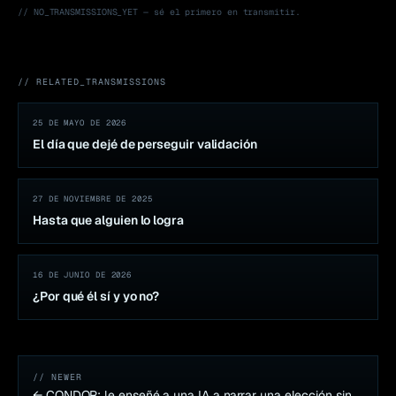
// NO_TRANSMISSIONS_YET — sé el primero en transmitir.
// RELATED_TRANSMISSIONS
25 DE MAYO DE 2026
El día que dejé de perseguir validación
27 DE NOVIEMBRE DE 2025
Hasta que alguien lo logra
16 DE JUNIO DE 2026
¿Por qué él sí y yo no?
// NEWER
←
CONDOR: le enseñé a una IA a narrar una elección sin