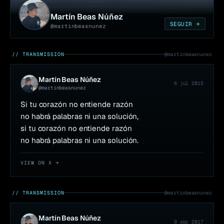
Martín Beas Núñez
SEGUIR →
@
martinbeasnunez
// TRANSMISSION
@
martinbeasnunez
Martín Beas Núñez
6 jul 2015
@
martinbeasnunez
Si tu corazón no entiende razón 

no habrá palabras ni una solución, 

si tu corazón no entiende razón 

no habrá palabras ni una solución.
VIEW ON X →
// TRANSMISSION
@
martinbeasnunez
Martín Beas Núñez
9 abr 2017