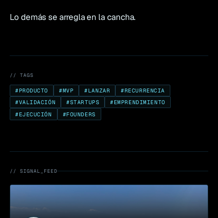
Lo demás se arregla en la cancha.
// TAGS
#
PRODUCTO
#
MVP
#
LANZAR
#
RECURRENCIA
#
VALIDACIÓN
#
STARTUPS
#
EMPRENDIMIENTO
#
EJECUCIÓN
#
FOUNDERS
// SIGNAL_FEED