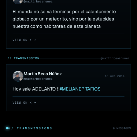
@
martinbeasnunez
El mundo no se va terminar por el calentamiento 
global o por un meteorito, sino por la estupides 
nuestra como habitantes de este planeta
VIEW ON X →
// TRANSMISSION
@
martinbeasnunez
Martín Beas Núñez
15 oct 2014
@
martinbeasnunez
Hoy sale ADELANTO !! 
#MELIANEPITAFIOS
VIEW ON X →
// TRANSMISSIONS
0
MESSAGES