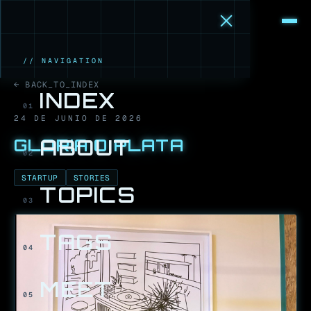
M
·
B
// NAVIGATION
← BACK_TO_INDEX
INDEX
01
24 DE JUNIO DE 2026
GLORIA O PLATA
ABOUT
02
STARTUP
STORIES
TOPICS
03
TAGS
04
MEET
05