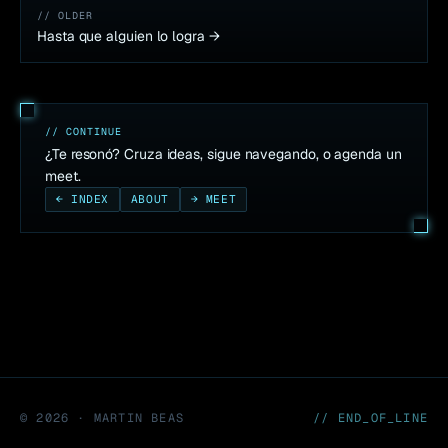
// OLDER
Hasta que alguien lo logra
→
// CONTINUE
¿Te resonó? Cruza ideas, sigue navegando, o agenda un
meet.
← INDEX
ABOUT
→ MEET
©
2026
· MARTIN BEAS
// END_OF_LINE