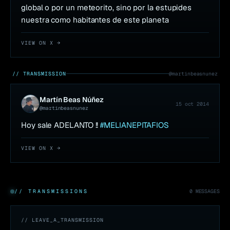
global o por un meteorito, sino por la estupides 
nuestra como habitantes de este planeta
VIEW ON X →
// TRANSMISSION
@
martinbeasnunez
Martín Beas Núñez
15 oct 2014
@
martinbeasnunez
Hoy sale ADELANTO !! 
#MELIANEPITAFIOS
VIEW ON X →
// TRANSMISSIONS
0
MESSAGES
// LEAVE_A_TRANSMISSION