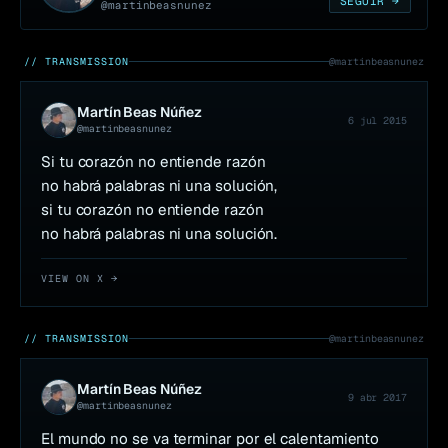
SEGUIR →
@
martinbeasnunez
// TRANSMISSION
@
martinbeasnunez
Martín Beas Núñez
6 jul 2015
@
martinbeasnunez
Si tu corazón no entiende razón 

no habrá palabras ni una solución, 

si tu corazón no entiende razón 

no habrá palabras ni una solución.
VIEW ON X →
// TRANSMISSION
@
martinbeasnunez
Martín Beas Núñez
9 abr 2017
@
martinbeasnunez
El mundo no se va terminar por el calentamiento 