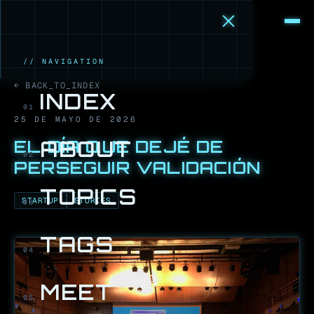
M
·
B
// NAVIGATION
← BACK_TO_INDEX
INDEX
01
25 DE MAYO DE 2026
EL DÍA QUE DEJÉ DE
ABOUT
02
PERSEGUIR VALIDACIÓN
TOPICS
STARTUP
STORIES
03
TAGS
04
MEET
05