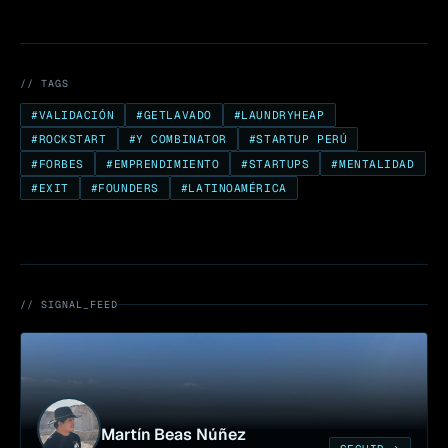
// TAGS
#
VALIDACIÓN
#
GETLAVADO
#
LAUNDRYHEAP
#
ROCKSTART
#
Y COMBINATOR
#
STARTUP PERÚ
#
FORBES
#
EMPRENDIMIENTO
#
STARTUPS
#
MENTALIDAD
#
EXIT
#
FOUNDERS
#
LATINOAMÉRICA
// SIGNAL_FEED
Martín Beas Núñez