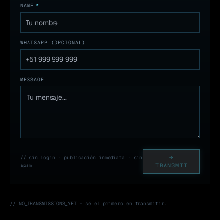
NAME
*
WHATSAPP (OPCIONAL)
MESSAGE
→
// sin login · publicación inmediata · sin
TRANSMIT
spam
// NO_TRANSMISSIONS_YET — sé el primero en transmitir.