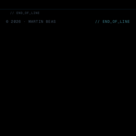
// END_OF_LINE
©
2026
· MARTIN BEAS
// END_OF_LINE