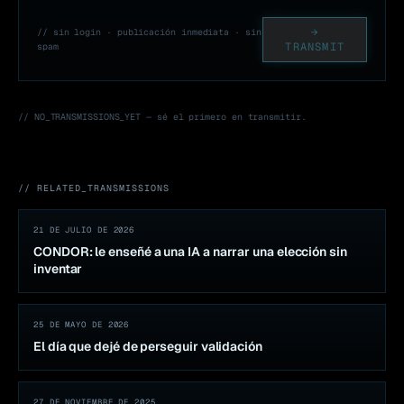
→
// sin login · publicación inmediata · sin
TRANSMIT
spam
// NO_TRANSMISSIONS_YET — sé el primero en transmitir.
// RELATED_TRANSMISSIONS
21 DE JULIO DE 2026
CONDOR: le enseñé a una IA a narrar una elección sin
inventar
25 DE MAYO DE 2026
El día que dejé de perseguir validación
27 DE NOVIEMBRE DE 2025