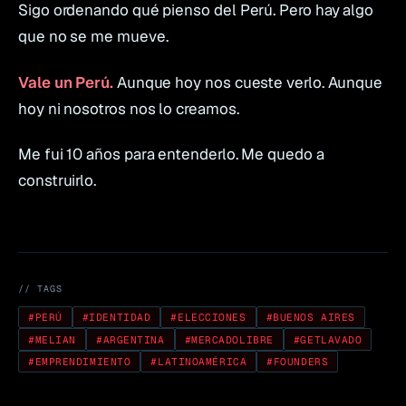
Sigo ordenando qué pienso del Perú. Pero hay algo
que no se me mueve.
Vale un Perú.
Aunque hoy nos cueste verlo. Aunque
hoy ni nosotros nos lo creamos.
Me fui 10 años para entenderlo. Me quedo a
construirlo.
// TAGS
#
PERÚ
#
IDENTIDAD
#
ELECCIONES
#
BUENOS AIRES
#
MELIAN
#
ARGENTINA
#
MERCADOLIBRE
#
GETLAVADO
#
EMPRENDIMIENTO
#
LATINOAMÉRICA
#
FOUNDERS