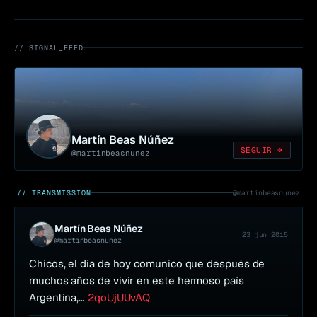
// SIGNAL_FEED
Martín Beas Núñez
SEGUIR →
@
martinbeasnunez
// TRANSMISSION
@
martinbeasnunez
Martín Beas Núñez
23 jun 2015
@
martinbeasnunez
Chicos, el día de hoy comunico que después de 
muchos años de vivir en este hermoso país 
Argentina,… 
2qoUjUUvAQ