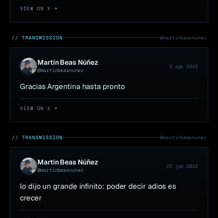
VIEW ON X →
// TRANSMISSION
@
martinbeasnunez
Martín Beas Núñez
3 ago 2015
@
martinbeasnunez
Gracias Argentina hasta pronto
VIEW ON X →
// TRANSMISSION
@
martinbeasnunez
Martín Beas Núñez
22 jun 2015
@
martinbeasnunez
lo dijo un grande infinito: poder decir adios es 
crecer