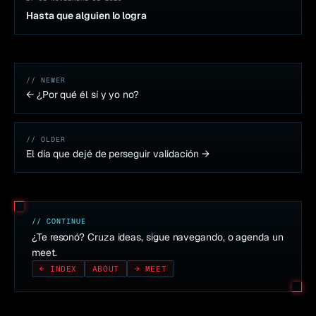
Hasta que alguien lo logra
// NEWER
←
¿Por qué él sí y yo no?
// OLDER
El día que dejé de perseguir validación
→
// CONTINUE
¿Te resonó? Cruza ideas, sigue navegando, o agenda un
meet.
← INDEX
ABOUT
→ MEET