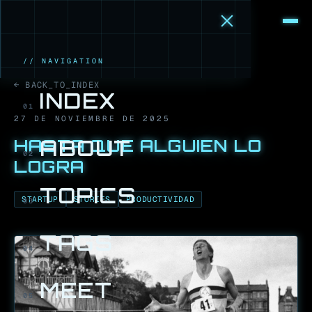
M
·
B
// NAVIGATION
← BACK_TO_INDEX
INDEX
01
27 DE NOVIEMBRE DE 2025
HASTA QUE ALGUIEN LO
ABOUT
02
LOGRA
TOPICS
STARTUP
STORIES
PRODUCTIVIDAD
03
TAGS
04
MEET
05