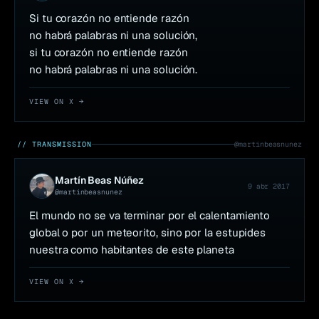
Si tu corazón no entiende razón 

no habrá palabras ni una solución, 

si tu corazón no entiende razón 

no habrá palabras ni una solución.
VIEW ON X →
// TRANSMISSION
@
martinbeasnunez
Martín Beas Núñez
9 abr 2017
@
martinbeasnunez
El mundo no se va terminar por el calentamiento 
global o por un meteorito, sino por la estupides 
nuestra como habitantes de este planeta
VIEW ON X →