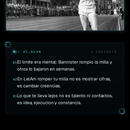
// END_OF_LINE
// AI_SCAN
3
INSIGHT
S
El limite era mental: Bannister rompio la milla y
01
otros lo bajaron en semanas.
En LatAm romper tu milla no es mostrar cifras,
02
es cambiar creencias.
Lo que te lleva lejos no es talento ni contactos,
03
es idea, ejecucion y constancia.