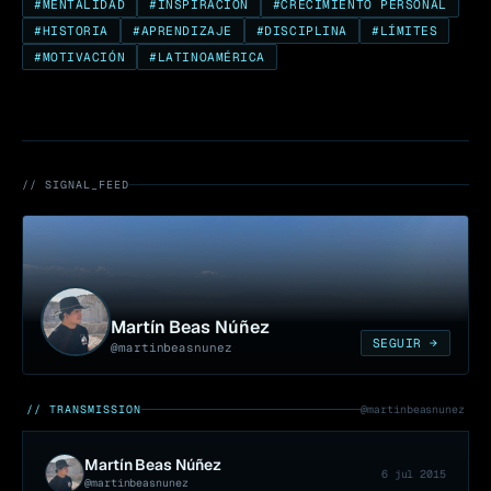
#
MENTALIDAD
#
INSPIRACIÓN
#
CRECIMIENTO PERSONAL
#
HISTORIA
#
APRENDIZAJE
#
DISCIPLINA
#
LÍMITES
#
MOTIVACIÓN
#
LATINOAMÉRICA
// SIGNAL_FEED
Martín Beas Núñez
SEGUIR →
@
martinbeasnunez
// TRANSMISSION
@
martinbeasnunez
Martín Beas Núñez
6 jul 2015
@
martinbeasnunez