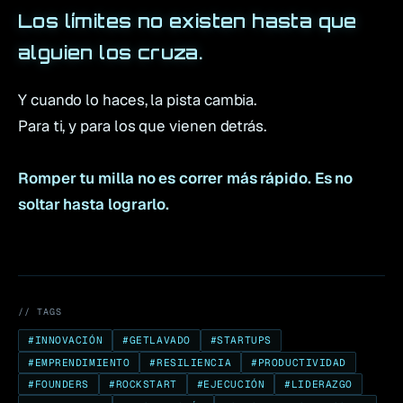
Los límites no existen hasta que
alguien los cruza.
Y cuando lo haces, la pista cambia.
Para ti, y para los que vienen detrás.
Romper tu milla no es correr más rápido. Es no
soltar hasta lograrlo.
// TAGS
#
INNOVACIÓN
#
GETLAVADO
#
STARTUPS
#
EMPRENDIMIENTO
#
RESILIENCIA
#
PRODUCTIVIDAD
#
FOUNDERS
#
ROCKSTART
#
EJECUCIÓN
#
LIDERAZGO