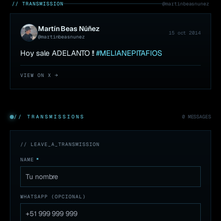
// TRANSMISSION
@
martinbeasnunez
Martín Beas Núñez
15 oct 2014
@
martinbeasnunez
Hoy sale ADELANTO !! 
#MELIANEPITAFIOS
VIEW ON X →
// TRANSMISSIONS
0
MESSAGES
// LEAVE_A_TRANSMISSION
NAME
*
WHATSAPP (OPCIONAL)