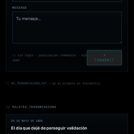
MESSAGE
→
// sin login · publicación inmediata · sin
TRANSMIT
spam
// NO_TRANSMISSIONS_YET — sé el primero en transmitir.
// RELATED_TRANSMISSIONS
25 DE MAYO DE 2026
El día que dejé de perseguir validación