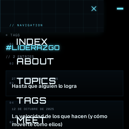
M
·
B
// NAVIGATION
← TAGS
INDEX
01
#
LIDERAZGO
//
2
ENTR
IES
ABOUT
02
TOPICS
27 DE NOVIEMBRE DE 2025
03
Hasta que alguien lo logra
TAGS
04
12 DE OCTUBRE DE 2025
La velocidad de los que hacen (y cómo
MEET
05
moverte como ellos)