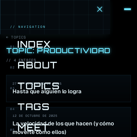
M
·
B
// NAVIGATION
← TOPICS
INDEX
01
TOPIC:
PRODUCTIVIDAD
//
4
ENTR
IES
ABOUT
02
TOPICS
27 DE NOVIEMBRE DE 2025
03
Hasta que alguien lo logra
TAGS
04
12 DE OCTUBRE DE 2025
La velocidad de los que hacen (y cómo
MEET
05
moverte como ellos)