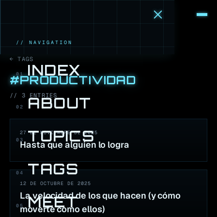
M
·
B
// NAVIGATION
← TAGS
INDEX
01
#
PRODUCTIVIDAD
//
3
ENTR
IES
ABOUT
02
TOPICS
27 DE NOVIEMBRE DE 2025
03
Hasta que alguien lo logra
TAGS
04
12 DE OCTUBRE DE 2025
La velocidad de los que hacen (y cómo
MEET
05
moverte como ellos)