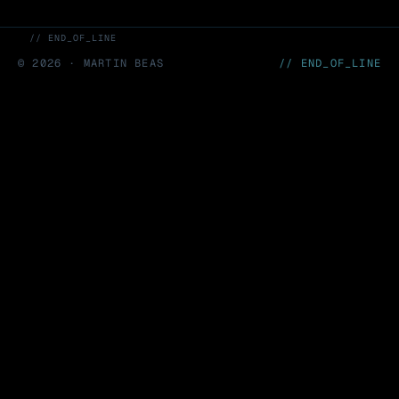
// END_OF_LINE
©
2026
· MARTIN BEAS
// END_OF_LINE