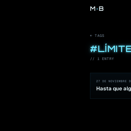
M
·
B
← TAGS
#
LÍMIT
//
1
ENTR
Y
27 DE NOVIEMBRE D
Hasta que alg