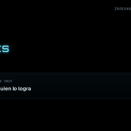
INDEX
A
ES
E 2025
uien lo logra