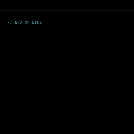
// END_OF_LINE