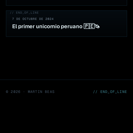
// END_OF_LINE
7 DE OCTUBRE DE 2024
El primer unicornio peruano 🇵🇪🦄
©
2026
· MARTIN BEAS
// END_OF_LINE