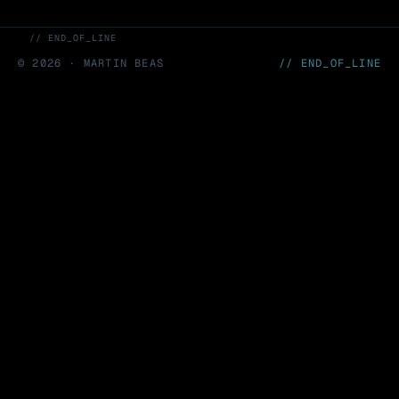
// END_OF_LINE
©
2026
· MARTIN BEAS
// END_OF_LINE