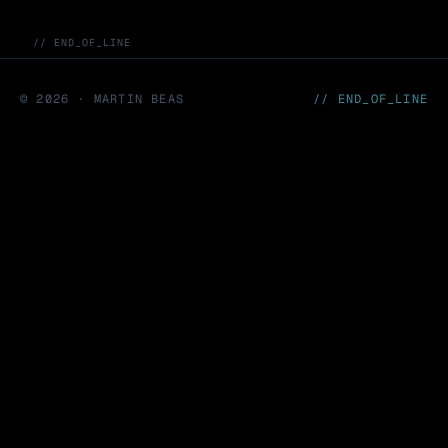
// END_OF_LINE
©
2026
· MARTIN BEAS
// END_OF_LINE