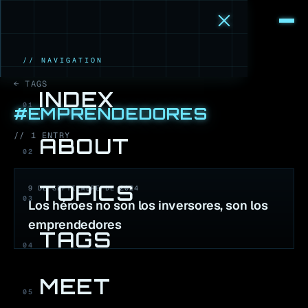
M
·
B
// NAVIGATION
← TAGS
INDEX
01
#
EMPRENDEDORES
//
1
ENTR
Y
ABOUT
02
TOPICS
9 DE SEPTIEMBRE DE 2024
03
Los héroes no son los inversores, son los
emprendedores
TAGS
04
MEET
05