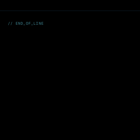
// END_OF_LINE