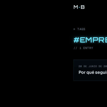
M
·
B
← TAGS
#
EMPR
//
1
ENTR
Y
20 DE JUNIO DE 20
Por qué segui