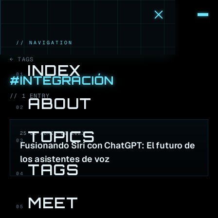
M
·
B
// NAVIGATION
← TAGS
INDEX
01
#
INTEGRACIÓN
//
1
ENTR
Y
ABOUT
02
TOPICS
25 DE ABRIL DE 2023
03
Fusionando Siri con ChatGPT: El futuro de
los asistentes de voz
TAGS
04
MEET
05