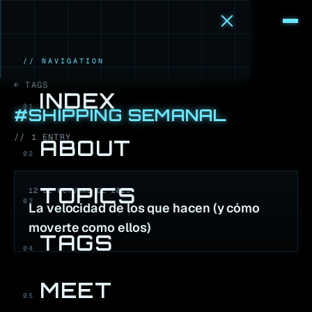
M
·
B
// NAVIGATION
← TAGS
INDEX
01
#
SHIPPING SEMANAL
//
1
ENTR
Y
ABOUT
02
TOPICS
12 DE OCTUBRE DE 2025
03
La velocidad de los que hacen (y cómo
moverte como ellos)
TAGS
04
MEET
05