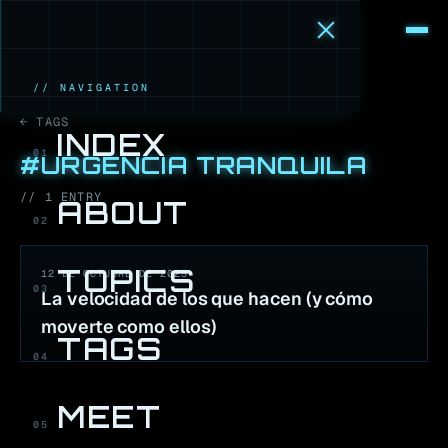
M
·
B
// NAVIGATION
← TAGS
INDEX
01
#
URGENCIA TRANQUILA
//
1
ENTR
Y
ABOUT
02
TOPICS
12 DE OCTUBRE DE 2025
03
La velocidad de los que hacen (y cómo
moverte como ellos)
TAGS
04
MEET
05