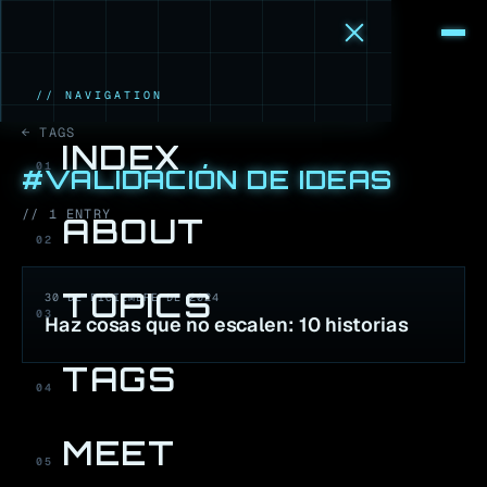
M
·
B
// NAVIGATION
← TAGS
INDEX
01
#
VALIDACIÓN DE IDEAS
//
1
ENTR
Y
ABOUT
02
TOPICS
30 DE DICIEMBRE DE 2024
03
Haz cosas que no escalen: 10 historias
TAGS
04
MEET
05