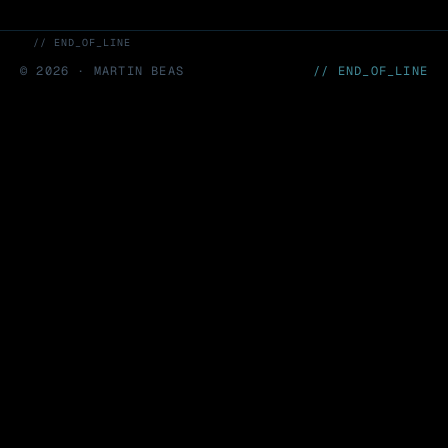
// END_OF_LINE
©
2026
· MARTIN BEAS
// END_OF_LINE