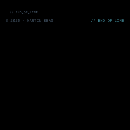
// END_OF_LINE
©
2026
· MARTIN BEAS
// END_OF_LINE