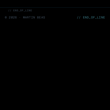
// END_OF_LINE
©
2026
· MARTIN BEAS
// END_OF_LINE