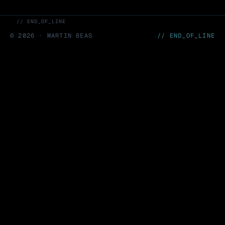
// END_OF_LINE
©
2026
· MARTIN BEAS
// END_OF_LINE