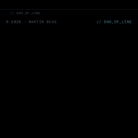
// END_OF_LINE
©
2026
· MARTIN BEAS
// END_OF_LINE