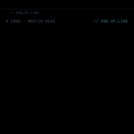
// END_OF_LINE
©
2026
· MARTIN BEAS
// END_OF_LINE